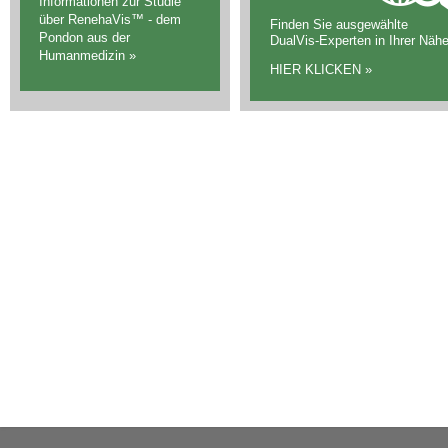
Informationen zur Studie
über RenehaVis™ - dem
Finden Sie ausgewählte
Pondon aus der
DualVis-Experten in Ihrer Nähe
Humanmedizin »
HIER KLICKEN »