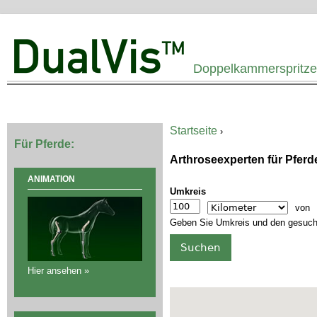
Ju
Doppelkammerspritze 
Startseite
›
Sie sind hier
Für Pferde:
Arthroseexperten für Pferde
ANIMATION
Umkreis
Entfernung
Einheit
von
Geben Sie Umkreis und den gesucht
Hier ansehen »