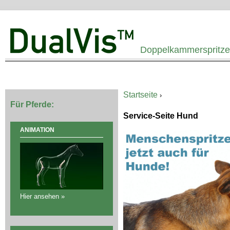
Ju
Doppelkammerspritze 
Startseite
›
Sie sind hier
Für Pferde:
Service-Seite Hund
ANIMATION
Hier ansehen »